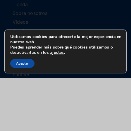
Tienda
Sobre nosotros
Vídeos
Ayuda
Utilizamos cookies para ofrecerte la mejor experiencia en
Contacto
nuestra web.
Puedes aprender más sobre qué cookies utilizamos o
Blog
desactivarlas en los
ajustes
.
Aceptar
Eclipse
Panther
Star Light
Malibu
Let’s Print
D’light
Duplo