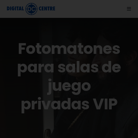
Skip
Togg
to
Navi
content
Nosotros
Fotomatones
Fotomatones
para salas de
Blog
juego
Ayuda
privadas VIP
Vídeos
Tienda