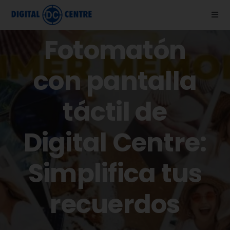
Skip
Togg
to
Navi
content
Fotomatón
Nosotros
con pantalla
Fotomatones
táctil de
Blog
Digital Centre:
Ayuda
Simplifica tus
Vídeos
recuerdos
Tienda