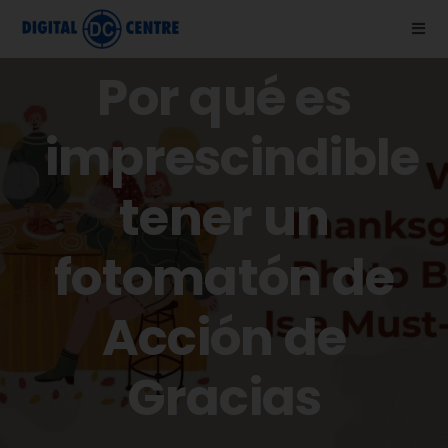
Skip
Togg
to
Navi
content
Por qué es
Nosotros
imprescindible
Fotomatones
tener un
Blog
fotomatón de
Ayuda
Acción de
Vídeos
Gracias
Tienda