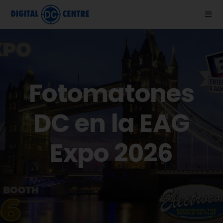
Skip
Togg
to
Navi
content
Nosotros
Fotomatones
Fotomatones
Blog
DC en la EAG
Ayuda
Expo 2026
Vídeos
Tienda