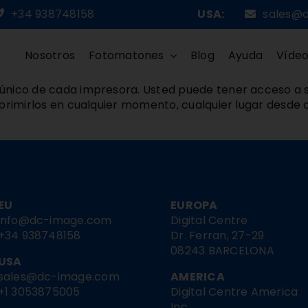
+34 938748158
USA:
sales@
Nosotros
Fotomatones
Blog
Ayuda
Víde
único de cada impresora. Usted puede tener acceso a s
mprimirlos en cualquier momento, cualquier lugar desde 
EU
EUROPA
info@dc-image.com
Digital Centre
+34 938748158
Dr. Ferran, 27-29
08243 BARCELONA
USA
sales@dc-image.com
AMERICA
+1 3053875005
Digital Centre America
Inc.