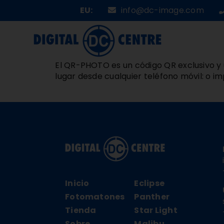
Skip
EU:
info@dc-image.com
to
content
El QR-PHOTO es un código QR exclusivo y 
lugar desde cualquier teléfono móvil: o i
Inicio
Eclipse
Fotomatones
Panther
Tienda
Star Light
Sobre
Malibu