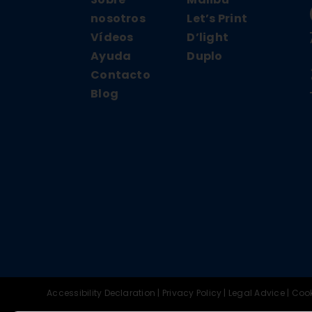
nosotros
Let’s Print
Vídeos
D’light
Ayuda
Duplo
Contacto
Blog
Accessibility Declaration
|
Privacy Policy
|
Legal Advice
|
Cook