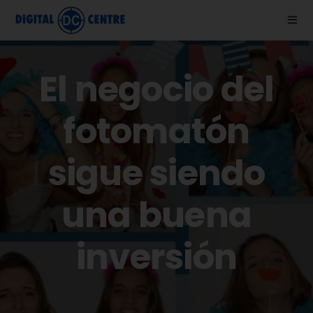
Skip
Togg
to
Navi
content
Nosotros
El negocio del
Fotomatones
fotomatón
Blog
sigue siendo
Ayuda
una buena
inversión
Vídeos
Tienda