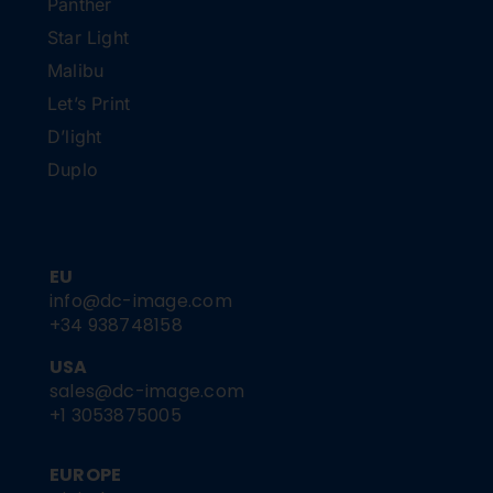
Panther
Star Light
Malibu
Let’s Print
D’light
Duplo
EU
info@dc-image.com
+34 938748158
USA
sales@dc-image.com
+1 3053875005
EUROPE