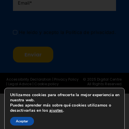
He leído y acepto la
Política de privacidad
.
Enviar
Accessibility Declaration
|
Privacy Policy
© 2025 Digital Centre.
|
Legal Advice
|
Cookie policy
All Rights Reserved.
Utilizamos cookies para ofrecerte la mejor experiencia en
nuestra web.
Puedes aprender más sobre qué cookies utilizamos o
desactivarlas en los
ajustes
.
Aceptar